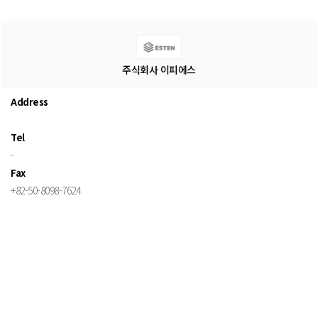
주식회사 이피에스
Address
Tel
-
Fax
+82-50-8098-7624
E-mail
kaprilia@naver.com
Homepage
이용약관
개인정보호처리방침
저작권보호정책
수료증 검증