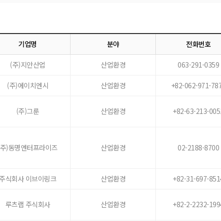
기업명
분야
전화번호
(주)지안산업
산업환경
063-291-0359
(주)에이치엔시
산업환경
+82-062-971-78
(주)그룬
산업환경
+82-63-213-005
(주)동명엔터프라이즈
산업환경
02-2188-8700
주식회사 이브이링크
산업환경
+82-31-697-851
루츠랩 주식회사
산업환경
+82-2-2232-199