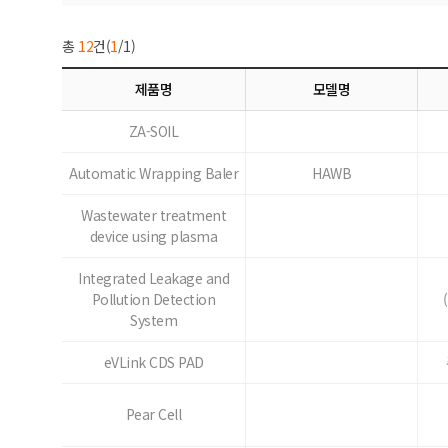
총
12
건(
1
/1)
제품명
모델명
ZA-SOIL
Automatic Wrapping Baler
HAWB
Wastewater treatment
device using plasma
Integrated Leakage and
Pollution Detection
System
eVLink CDS PAD
Pear Cell