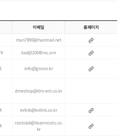
이메일
홈페이지
mun7890@hanmail.net
74
ksd@2008hnc.om
1
info@groon.kr
dmeshop@dm-ent.co.kr
4
evlink@evlink.co.kr
rootslab@teamroots.co.
4
kr