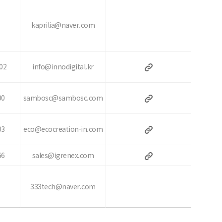
kaprilia@naver.com
02
info@innodigital.kr
00
sambosc@sambosc.com
03
eco@ecocreation-in.com
66
sales@igrenex.com
333tech@naver.com