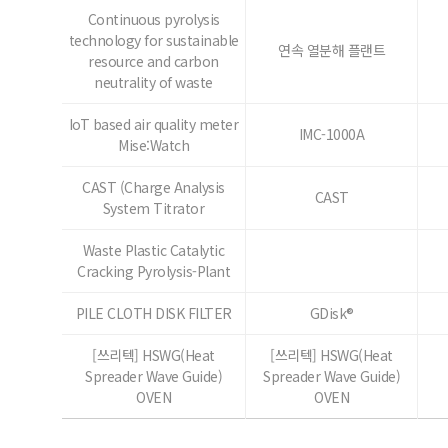
Continuous pyrolysis
technology for sustainable
연속 열분해 플랜트
resource and carbon
neutrality of waste
IoT based air quality meter
IMC-1000A
Mise:Watch
CAST (Charge Analysis
CAST
System Titrator
Waste Plastic Catalytic
Cracking Pyrolysis-Plant
PILE CLOTH DISK FILTER
GDisk®
[쓰리텍] HSWG(Heat
[쓰리텍] HSWG(Heat
Spreader Wave Guide)
Spreader Wave Guide)
OVEN
OVEN